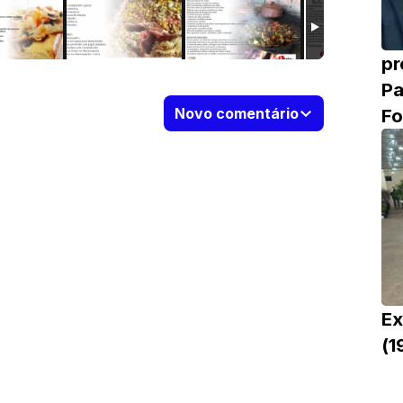
pr
Pa
Fo
Novo comentário
Ex
(1