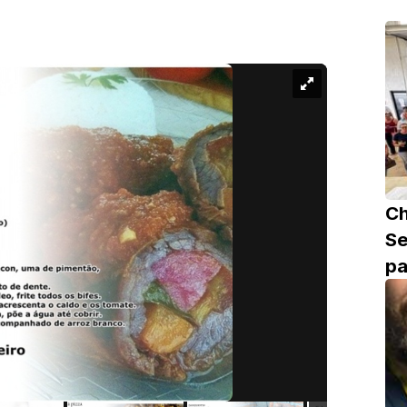
C
Se
pa
de