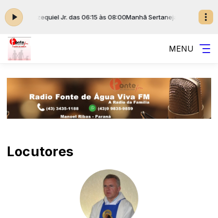
do) com Ezequiel Jr. das 06:15 às 08:00
Manhã Sertaneja (edição de sáb
MENU
Locutores