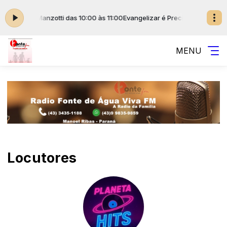
 Reginaldo Manzotti das 10:00 às 11:00
Evangelizar é Preciso com Pe. Reg
MENU
Locutores