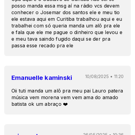
posso manda essa msg aí na rádio vcs devem
conhecer o Josemar dos santos ele e meu tio
ele estava aqui em Curitiba trabalhou aqui e eu
trabalhei com só queria manda um alô pra ele
e fala que ele me pague o dinheiro que levou e
e meu tava saindo fugido daqui se der pra
passa esse recado pra ele
Emanuelle kaminski
10/08/2025 • 11:20
Oii tuti manda um alô pra meu pai Lauro patera
música vem morena vem vem ama do amado
batista ok um abraço ❤️
26/05/2025 • 10:36