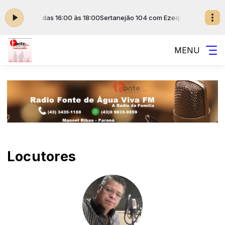
Ezequiel Jr. das 16:00 às 18:00
Sertanejão 104 com Ezequiel Jr. das 16:0
MENU
Locutores