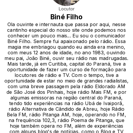
Locutor
Biné Filho
Ola ouvinte e internauta que passa por aqui, nesse
cantinho especial do nosso site onde podemos nos
conhecer um pouco mais... Eu sou o comunicador
Biné Filho. Sempre fui apaixonado pelo rádio. Essa
magia me embriagou quando eu ainda era menino,
com meus 12 anos de idade, no ano 1983, ouvindo
meu pai, João Biné, ouvir seu rádio nas madrugadas.
Mais tarde, já em Curitiba, capital do Paraná, tive a
oportunidade de fazer um curso de formação para
locutores de rádio e TV. Com o tempo, tive a
oportunidade de estar no meio de grandes radialistas,
com uma breve passagem pela rádio Eldorado AM
de São José dos Pinhais, hoje rádio Mais FM, e por
algumas emissoras na região central do Paraná,
tendo tido experiências na rádio Ubá de Ivaiporã,
rádio Alternativa de Cândido de Abreu, hoje Rádio
Bela FM, rádio Pitanga AM, hoje, operando no FM,
na frequência 102,3, rádio Poema de Pitanga, que
hoje também opera no FM, além de experiências
com alguns blog's de notícias, como o Blog e TV