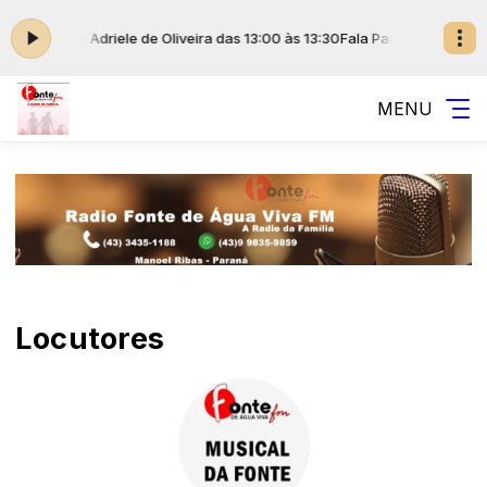
 Pinelli e Adriele de Oliveira das 13:00 às 13:30
Fala Paraná com Vanders
MENU
Locutores